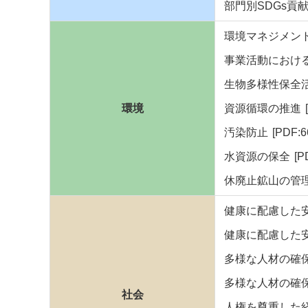
部門別SDGs貢
環境マネジメン
事業活動におけ
生物多様性保全
環境
資源循環の推進
汚染防止
[PDF:6
水資源の保全
[P
休廃止鉱山の管
健康に配慮した
健康に配慮した
多様な人材の確
多様な人材の確
社会
人権を尊重した