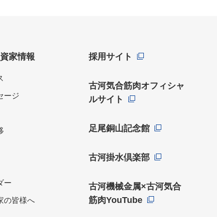
投資家情報
採用サイト
ス
古河気合筋肉オフィシャ
セージ
ルサイト
足尾銅山記念館
移
古河掛水倶楽部
ダー
古河機械金属×古河気合
筋肉YouTube
家の皆様へ