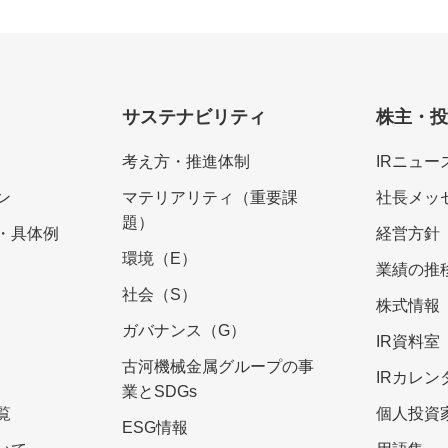
サステナビリティ
株主・
考え方・推進体制
IRニュー
ン
マテリアリティ（重要課
社長メッ
題）
・具体例
経営方針
環境（E）
業績の推
社会（S）
株式情報
ガバナンス（G）
IR資料室
古河機械金属グループの事
IRカレン
業とSDGs
覧
個人投資
ESG情報