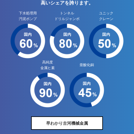
高いシェアを誇ります。
下水処理用
トンネル
ユニック
汚泥ポンプ
ドリル
ジャンボ
クレーン
高純度
亜酸化銅
金属
ヒ素
早わかり古河機械金属