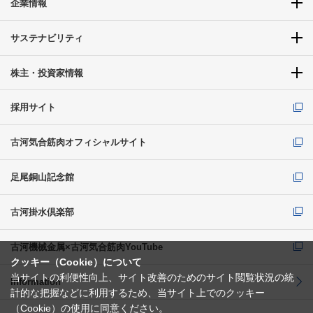
企業情報
サステナビリティ
株主・投資家情報
採用サイト
古河気合筋肉オフィシャルサイト
足尾銅山記念館
古河掛水倶楽部
古河機械金属×古河気合筋肉YouTube
クッキー（Cookie）について
当サイトの利便性向上、サイト改善のためのサイト閲覧状況の統
Information
計的な把握などに利用するため、当サイト上でのクッキー
（Cookie）の使用に同意ください。