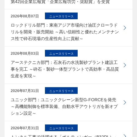
第42回企業広報賞「企業広報功労・奨励賞」を受賞
2026年08月07日
ニュースリリース
ロックドリル部門：東南アジア市場向け油圧クローラド
リルを開発・販売開始 ～高い信頼性と優れたメンテナン
ス性で砕石現場の生産性向上に貢献～
2026年08月03日
ニュースリリース
アーステクニカ部門：石灰石の水洗製砂プラント建設工
事を完工 ～砕石・製砂一体型プラントで高効率・高品質
生産を実現～
2026年07月31日
ニュースリリース
ユニック部門：ユニッククレーン新型G-FORCEを発売
～高機能制御を標準装備、自動水平アウトリガを新オプ
ション設定～
2026年07月31日
ニュースリリース