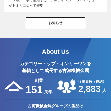
トンネル工事で活躍する「ボルティンガー（B32RL）」
がトミカになって登場
お知らせ
About Us
カテゴリートップ・オンリーワンを
基軸として成長する古河機械金属
創業
従業員数（連結）
151
2,883
人
周年
古河機械金属グループの製品は