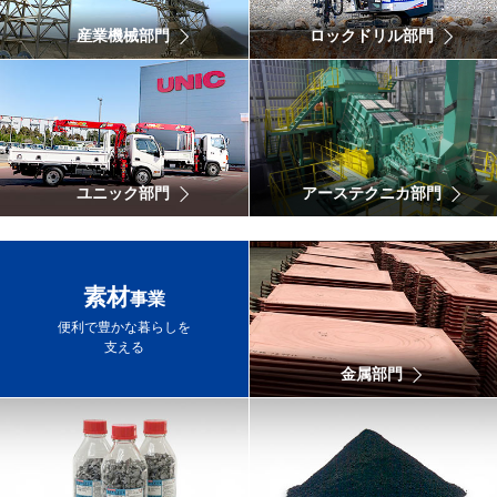
産業機械部門
ロックドリル部門
ユニック部門
アーステクニカ部門
素材
事業
便利で豊かな暮らしを
支える
金属部門