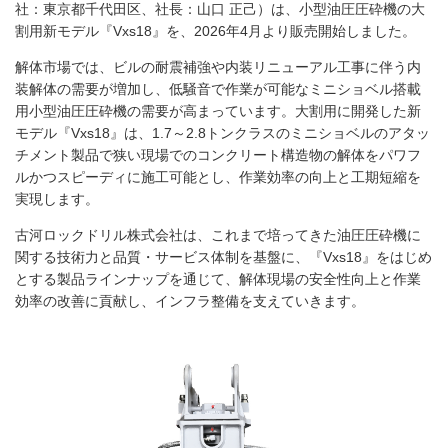
社：東京都千代田区、社長：山口 正己）は、小型油圧圧砕機の大
割用新モデル『Vxs18』を、2026年4月より販売開始しました。
解体市場では、ビルの耐震補強や内装リニューアル工事に伴う内
装解体の需要が増加し、低騒音で作業が可能なミニショベル搭載
用小型油圧圧砕機の需要が高まっています。大割用に開発した新
モデル『Vxs18』は、1.7～2.8トンクラスのミニショベルのアタッ
チメント製品で狭い現場でのコンクリート構造物の解体をパワフ
ルかつスピーディに施工可能とし、作業効率の向上と工期短縮を
実現します。
古河ロックドリル株式会社は、これまで培ってきた油圧圧砕機に
関する技術力と品質・サービス体制を基盤に、『Vxs18』をはじめ
とする製品ラインナップを通じて、解体現場の安全性向上と作業
効率の改善に貢献し、インフラ整備を支えていきます。