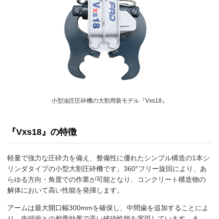
小型油圧圧砕機の大割用新モデル『Vxs18』
『Vxs18』の特徴
軽量で強力な圧砕力を備え、整備性に優れたシンプル構造の1本シ
リンダタイプの小型大割圧砕機です。360°フリー旋回により、あ
らゆる方向・角度での作業が可能となり、コンクリート構造物の
解体において高い性能を発揮します。
アームは最大開口幅300mmを確保し、中間歯を追加することによ
り、先端歯との相乗効果で高い破砕性能を実現しています。ま