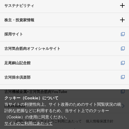
サステナビリティ
株主・投資家情報
採用サイト
古河気合筋肉オフィシャルサイト
足尾銅山記念館
古河掛水倶楽部
古河機械金属×古河気合筋肉YouTube
クッキー（Cookie）について
当サイトの利便性向上、サイト改善のためのサイト閲覧状況の統
Information
計的な把握などに利用するため、当サイト上でのクッキー
（Cookie）の使用に同意ください。
お問い合わせ
サイトのご利用にあたって
個人情報保護方針
サイトのご利用にあたって