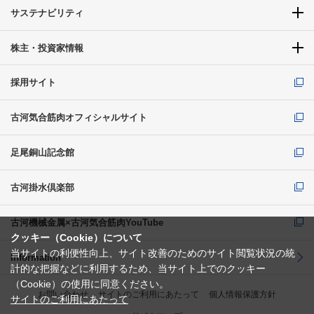
サステナビリティ
株主・投資家情報
採用サイト
古河気合筋肉オフィシャルサイト
足尾銅山記念館
古河掛水倶楽部
古河機械金属×古河気合筋肉YouTube
クッキー（Cookie）について
当サイトの利便性向上、サイト改善のためのサイト閲覧状況の統
Information
計的な把握などに利用するため、当サイト上でのクッキー
（Cookie）の使用に同意ください。
お問い合わせ
サイトのご利用にあたって
個人情報保護方針
サイトのご利用にあたって