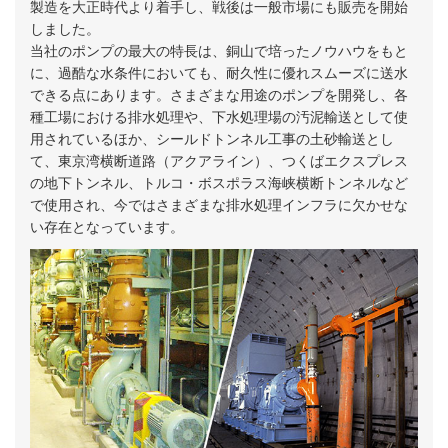
製造を大正時代より着手し、戦後は一般市場にも販売を開始
しました。
当社のポンプの最大の特長は、銅山で培ったノウハウをもと
に、過酷な水条件においても、耐久性に優れスムーズに送水
できる点にあります。さまざまな用途のポンプを開発し、各
種工場における排水処理や、下水処理場の汚泥輸送として使
用されているほか、シールドトンネル工事の土砂輸送とし
て、東京湾横断道路（アクアライン）、つくばエクスプレス
の地下トンネル、トルコ・ボスポラス海峡横断トンネルなど
で使用され、今ではさまざまな排水処理インフラに欠かせな
い存在となっています。