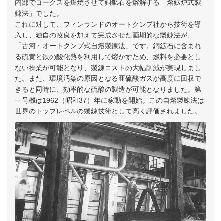
内部でコークスを燃焼させて銅鉱石を熔解する「熔鉱炉式製
錬法」でした。
これに対して、フィンランドのオートクンプ社から技術を導
入し、独自の改良を加えて完成させた画期的な製錬法が、
「古河・オートクンプ式自熔製錬法」です。銅鉱石に含まれ
る硫黄と鉄の酸化熱を利用して熔かすため、燃料を必要とし
ない操業が可能となり、製錬コストの大幅削減が実現しまし
た。また、環境汚染の原因となる亜硫酸ガスが高度に回収で
きると同時に、効率的な硫酸の製造が可能となりました。第
一号機は1962（昭和37）年に稼動を開始。この自熔製錬法は
世界のトップレベルの製錬技術として高く評価されました。