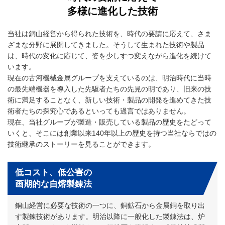
多様に進化した技術
当社は銅山経営から得られた技術を、時代の要請に応えて、さま
ざまな分野に展開してきました。そうして生まれた技術や製品
は、時代の変化に応じて、姿を少しすつ変えながら進化を続けて
います。
現在の古河機械金属グループを支えているのは、明治時代に当時
の最先端機器を導入した先駆者たちの先見の明であり、旧来の技
術に満足することなく、新しい技術・製品の開発を進めてきた技
術者たちの探究心であるといっても過言ではありません。
現在、当社グループが製造・販売している製品の歴史をたどって
いくと、そこには創業以来140年以上の歴史を持つ当社ならではの
技術継承のストーリーを見ることができます。
低コスト、低公害の
画期的な自熔製錬法
銅山経営に必要な技術の一つに、銅鉱石から金属銅を取り出
す製錬技術があります。明治以降に一般化した製錬法は、炉