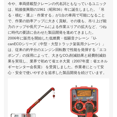
今や、車両搭載型クレーンの代名詞ともなっているユニック
は、戦後復興期の1961（昭和36）年に誕生しました。「吊
る・積む・運ぶ・作業する」が1台の車両で可能になること
で、作業の効率アップに大きく貢献。その後も、吊り上げ能
力のァップや長尺ブームによる作業エリアの拡大など、つね
に時代の要請に合わせた製品開発を進めてきました。
2006年に販売を開始した低燃費・低騒音クレーン「U-
canECOシリーズ（中型・大型トラック架装用クレーン）」
は、従来の約半分のエンジン回転数で性能を発揮する「エコ
ポンプ」の採用によって、大きなCO₂削減効果と経費削減効
果を実現し、業界で初めて省エネ大賞（2007年度：省エネル
ギーセンター会長賞） を受賞しました。作業者にとって安
心・安全で使いやすさを追求した製品開発を続けています。