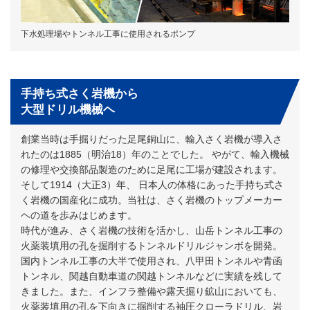
下水処理場やトンネル工事に使用されるポンプ
手持ち式さく岩機から
大型ドリル機械ヘ
創業当時は手掘りだった足尾銅山に、輸入さく岩機が導入さ
れたのは1885（明治18）年のことでした。 やがて、輸入機械
の修理や交換部品製造のために足尾に工場が建設されます。
そして1914（大正3）年、 日本人の体格にあった手持ち式さ
く岩機の国産化に成功。当社は、さく岩機のトップメーカー
ヘの道を歩みはじめます。
時代が進み、さく岩機の技術を活かし、山岳トンネル工事の
火薬装填用の孔を掘削するトンネルドリルジャンボを開発。
国内トンネル工事の大半で使用され、八甲田トンネルや青函
トンネル、関越自動車道の関越トンネルなどに実績を残して
きました。また、インフラ整備や露天掘り鉱山においても、
火薬装填用の孔を下向きに掘削する袖圧クローラドリル、岩