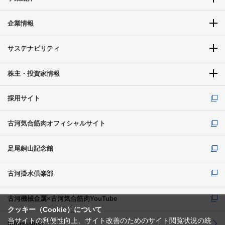
企業情報
サステナビリティ
株主・投資家情報
採用サイト
古河気合筋肉オフィシャルサイト
足尾銅山記念館
古河掛水倶楽部
古河機械金属×古河気合筋肉YouTube
クッキー（Cookie）について
当サイトの利便性向上、サイト改善のためのサイト閲覧状況の統
Information