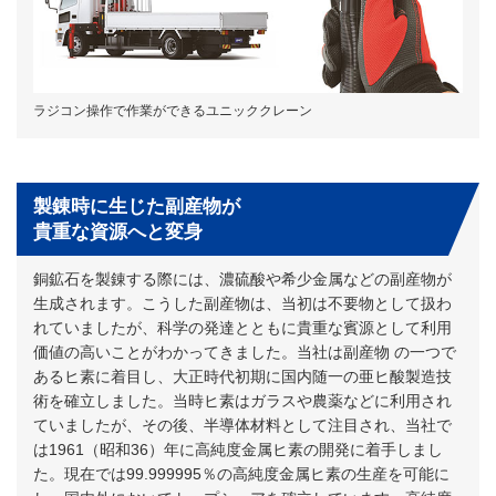
ラジコン操作で作業ができるユニッククレーン
製錬時に生じた副産物が
貴重な資源へと変身
銅鉱石を製錬する際には、濃硫酸や希少金属などの副産物が
生成されます。こうした副産物は、当初は不要物として扱わ
れていましたが、科学の発達とともに貴重な賓源として利用
価値の高いことがわかってきました。当社は副産物 の一つで
あるヒ素に着目し、大正時代初期に国内随一の亜ヒ酸製造技
術を確立しました。当時ヒ素はガラスや農薬などに利用され
ていましたが、その後、半導体材料として注目され、当社で
は1961（昭和36）年に高純度金属ヒ素の開発に着手しまし
た。現在では99.999995％の高純度金属ヒ素の生産を可能に