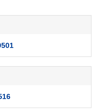
9501
516