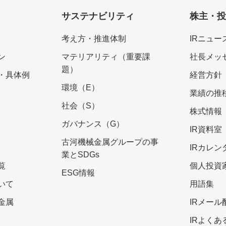
サステナビリティ
株主・
考え方・推進体制
IRニュー
ン
マテリアリティ（重要課
社長メッ
題）
・具体例
経営方針
環境（E）
業績の推
社会（S）
株式情報
ガバナンス（G）
IR資料室
古河機械金属グループの事
IRカレン
業とSDGs
覧
個人投資
ESG情報
いて
用語集
金属
IRメー
IRよくあ