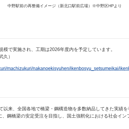
中野駅前の再整備イメージ（新北口駅前広場）※中野区HPより
規模で実施され、工期は2026年度内を予定しています。
武久）
ukuri/machizukuri/nakanoekisyuhen/ikenbosyu_setsumeikai/ikenk
して以来、全国各地で橋梁・鋼構造物を多数納品してきた実績
に、鋼橋梁の安定受注を目指し、国土強靭化における社会イン