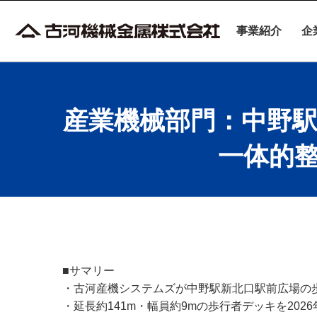
事業紹介
企
産業機械部門：中野駅
一体的
■サマリー
・古河産機システムズが中野駅新北口駅前広場の
・延長約141m・幅員約9mの歩行者デッキを202