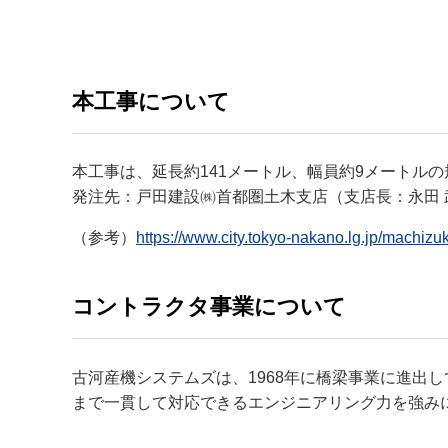
本工事について
本工事は、延長約141メートル、幅員約9メートルの
発注先：戸田建設㈱首都圏土木支店（支店長：永田 
（参考）
https://www.city.tokyo-nakano.lg.jp/machiz
コントラクタ事業について
古河産機システムズは、1968年に橋梁事業に進出
まで一貫して対応できるエンジニアリング力を強み