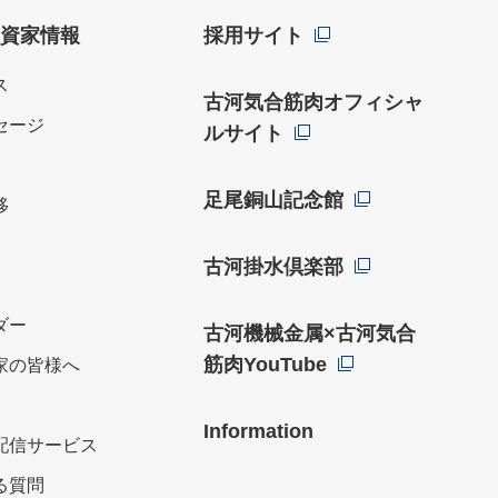
投資家情報
採用サイト
ス
古河気合筋肉オフィシャ
セージ
ルサイト
足尾銅山記念館
移
古河掛水倶楽部
ダー
古河機械金属×古河気合
筋肉YouTube
家の皆様へ
Information
ル配信サービス
る質問