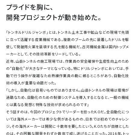
プライドを胸に、
開発プロジェクトが動き始めた。
「トンネルドリルジャンボ」とは、トンネル土木工事や鉱山などの現場で先頭
に立って活躍する産業機械である。複数のブームの先に装着したドリルを駆
使して発破用火薬を装填する孔を掘る機械だ。古河機械金属は国内トップメ
ーカーとして、その技術革新をリードしている。
近年、山岳トンネルの施工現場では、作業員の安全確保や生産性向上のため
の“自動化”が大きなテーマとなっている。特にドリルジャンボにおいては、手
動で行う操作が複雑なため熟練作業員の勘に頼るところがあり、自動化技
術の導入が重要な命題だった。
「しかし、自動化は容易いものではありません。山岳トンネルの現場は環境が
過酷なため、自動化のための制御システムを導入するとなると、一般の機械
とは異なる発想と特殊な技術が求められるのです」
そう話すのは、今回のプロジェクトでリーダーを担ったK.Oだ。全自動化につ
いては海外メーカーでは希少な例があるものの、日本では初めてのチャレン
ジ。その海外メーカーは開発に十数年を要したという。K.Oたちが目標とした
のは、その困難な開発をわずか数年で成し遂げることだった。2016年、トッ