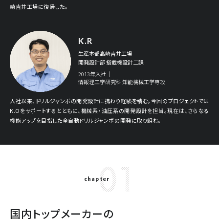
崎吉井工場に復帰した。
K.R
生産本部高崎吉井工場
開発設計部 搭載機設計二課
2013年入社 ｜
情報理工学研究科
知能機械工学専攻
入社以来、ドリルジャンボの開発設計に携わり経験を積む。今回のプロジェクトでは
K.Oをサポートするとともに、機械系・油圧系の開発設計を担当。現在は、さらなる
機能アップを目指した全自動ドリルジャンボの開発に取り組む。
01
chapter
国内トップメーカーの