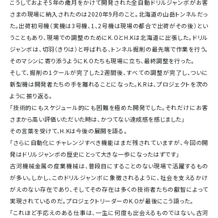
こうしておよそ5年の歳月をかけて開発された全自動ドリルジャンボがお客
さまの現場に納入されたのは2020年9月のこと。北海道の山岳トンネルだっ
た。出荷初号機（実機は3号機、1、2号機は現場の都合で出荷がその後）とい
うこともあり、現場での調整のためにK.OとH.Kは北海道に出張した。ドリル
ジャンボは、切羽（きりは）と呼ばれる、トンネル掘削の最先端で作業を行う。
そのマシンに寄り添うようにK.Oたちも現場に立ち、最終調整を行った。
そして、掘削の1クールが完了した2週間後、すべての調整が完了し、ついに
新型機は開発者たちの手を離れることになった。K.Rは、プロジェクトを次の
ように振り返る。
「技術的にもスケジュール的にも困難を極めた開発でした。それだけにお客
さまから高い評価いただいた時は、かつてない達成感を感じました」
その言葉を受けて、H.Kは今後の展開を語る。
「さらに自動化にチャレンジすべき機能はまだ残されていますが、今回の開
発はドリルジャンボの歴史にとって大きな一歩になったはずです」
古河機械金属の産業機械は、普段目にすることのない現場で活躍するもの
が多い。しかし、このドリルジャンボに象徴されるように、社会を支えるかけ
がえのない存在であり、そしてその存在は多くの技術者たちの叡智によって
実現されているのだ。プロジェクトリーダーのK.Oが最後にこう語った。
「これほど手応えのある仕事は、一生に何度も出会えるものではない。古河