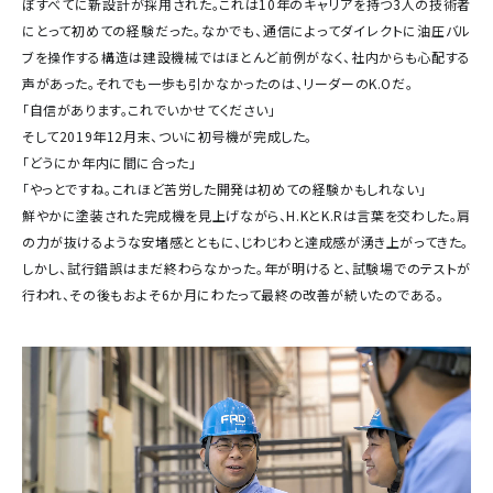
ぼすべてに新設計が採用された。これは10年のキャリアを持つ3人の技術者
にとって初めての経験だった。なかでも、通信によってダイレクトに油圧バル
ブを操作する構造は建設機械ではほとんど前例がなく、社内からも心配する
声があった。それでも一歩も引かなかったのは、リーダーのK.Oだ。
「自信があります。これでいかせてください」
そして2019年12月末、ついに初号機が完成した。
「どうにか年内に間に合った」
「やっとですね。これほど苦労した開発は初めての経験かもしれない」
鮮やかに塗装された完成機を見上げながら、H.KとK.Rは言葉を交わした。肩
の力が抜けるような安堵感とともに、じわじわと達成感が湧き上がってきた。
しかし、試行錯誤はまだ終わらなかった。年が明けると、試験場でのテストが
行われ、その後もおよそ6か月にわたって最終の改善が続いたのである。