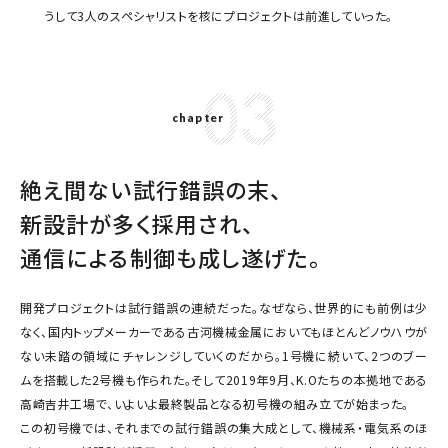
うして3人のスペシャリストを核にプロジェクトは前進していった。
03
chapter
絶え間ない試行錯誤の末、
新設計が多く採用され、
通信による制御も成し遂げた。
開発プロジェクトは試行錯誤の連続だった。なぜなら、世界的にも前例は少
なく、国内トップメーカーである古河機械金属においてもほとんどノウハウが
ない未踏の領域にチャレンジしていくのだから。1号機に続いて、2つのブー
ムを搭載した2号機も作られた。そして2019年9月、K.Oたちの本拠地である
高崎吉井工場で、いよいよ最終製品となる初号機の組み立てが始まった。
この初号機では、それまでの試行錯誤の集大成として、機械系・電気系のほ