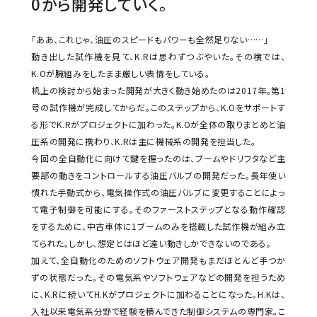
0から開発していく。
「ああ、これじゃ、油圧のスピードもパワーも全然足りない……」
動き出した試作機を見て、K.Rは思わずつぶやいた。その横では、
K.Oが腕組みをしたまま厳しい表情をしている。
机上の検討から始まった開発が大きく動き始めたのは2017年。第1
号の試作機が完成してからだ。このステップから、K.Oをサポートす
る形でK.Rがプロジェクトに加わった。K.Oが全体の取りまとめと油
圧系の開発に携わり、K.Rは主に機械系の開発を担当した。
今回の全自動化に向けて鍵を握ったのは、ブームやドリフタなど主
要部の動きをコントロールする油圧バルブの開発だった。長年使い
慣れた手動式から、電気操作式の油圧バルブに変更することによっ
て電子制御を可能にする。そのファーストステップとなる動作確認
をするために、中古車体に1ブームのみを搭載した試作機が組み立
てられた。しかし、想定とはほど遠い動きしかできないのである。
加えて、全自動化のためのソフトウェア開発もまだほとんど手つか
ずの状態だった。その電気系やソフトウェアなどの開発を担うため
に、K.Rに続いてH.Kがプロジェクトに加わることになった。H.Kは、
入社以来電気系分野で経験を積んできた制御システムの専門家。こ