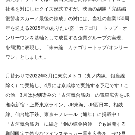
社名を対にしたクイズ形式ですが、映画の副題「完結編
復讐者スカー／最後の錬成」の対には、当社の創業150周
年を迎える2025年のありたい姿「カテゴリートップ・オ
ンリーワンを基軸として成長する企業グループの実現」
を簡潔に表現し、「未来編 カテゴリートップ/オンリー
ワン」としました。
月替わりで2022年3月に東京メトロ（丸ノ内線、銀座線
除く）で実施し、4月には京成線で実施する予定です！こ
の他、3月はお馴染みの「古河気合筋肉」の電車広告をJR
湘南新宿・上野東京ライン、JR東海、JR西日本、相鉄
線、仙台地下鉄、東京モノレール（通年）に掲載中！
「古河気合筋肉」に続き「鋼の錬金術師」でも展開する
期間限定で希少なツインステッカー電車広告を、ぜひ見