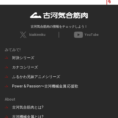
古河気合筋肉の情報をチェックしよう！
kiaikinniku
YouTube
みてみて!
対決シリーズ
カナコシリーズ
ふるかわ兄妹アニメシリーズ
Power & Passion〜古河機械金属 応援歌
About
古河気合筋肉とは?
古河機械金属とは?